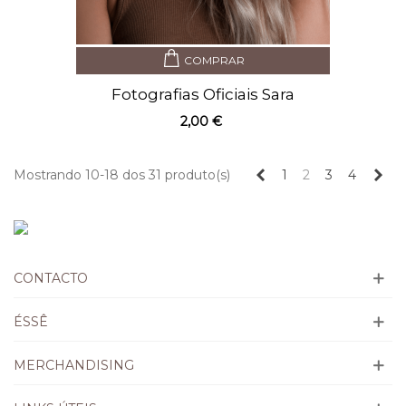
COMPRAR
Fotografias Oficiais Sara
Carreira 3
2,00 €
Anterior
Seg
Mostrando 10-18 dos 31 produto(s)
1
2
3
4
CONTACTO
ÉSSÊ
MERCHANDISING