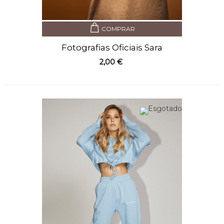
COMPRAR
Fotografias Oficiais Sara
Carreira 2
2,00 €