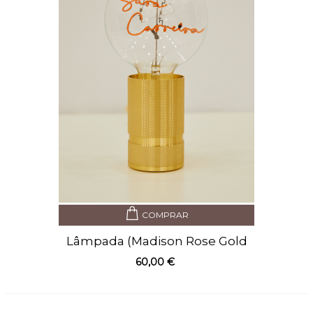
COMPRAR
Lâmpada (Madison Rose Gold
– 306015)
60,00 €