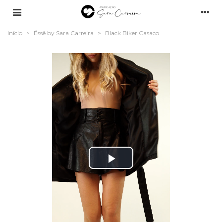
Início
>
Éssê by Sara Carreira
>
Black Biker Casaco
Play
Video